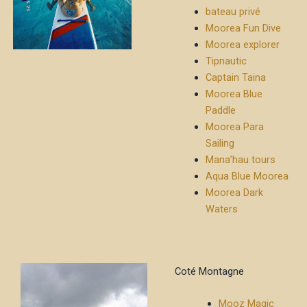
bateau privé
Moorea Fun Dive
Moorea explorer
Tipnautic
Captain Taina
Moorea Blue
Paddle
Moorea Para
Sailing
Mana’hau tours
Aqua Blue Moorea
Moorea Dark
Waters
Coté Montagne
Mooz Magic