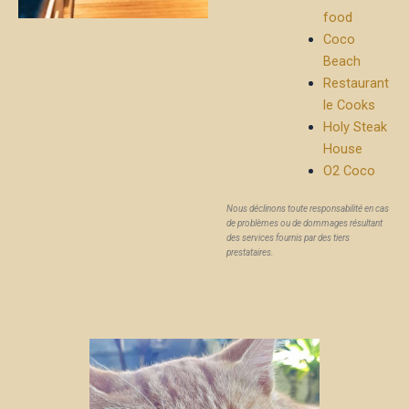
food
Coco
Beach
Restaurant
le Cooks
Holy Steak
House
O2 Coco
Nous déclinons toute responsabilité en cas
de problèmes ou de dommages résultant
des services fournis par des tiers
prestataires.