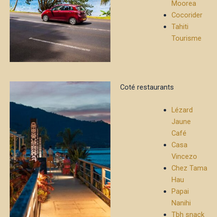
Moorea
Cocorider
Tahiti
Tourisme
Coté restaurants
Lézard
Jaune
Café
Casa
Vincezo
Chez Tama
Hau
Papai
Nanihi
Tbh snack